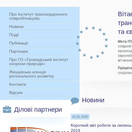
Віта
Про Інститут транскордонного
співробітництва
тран
Новини
та є
Події
Мета ІТ
Публікації
співробі
Партнери
організ
європей
Про ГО «Громадський інститут
вітчизня
охорони природи»
Пріоріт
Жешувська агенція
соціаль
регіонального розвитку
Контакти
Відгуки
Новини
Ділові партнери
22.01.2020
Короткий звіт роботи за липень
2019