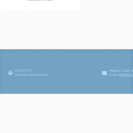
© 2013 ІТСІ.
Україна, Львів, 
Усі права застережено.
Email:
office@icc