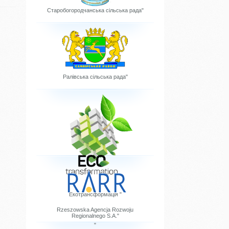
Старобогородчанська сільська рада"
Ралівська сільська рада"
Екотрансформація "
Rzeszowska Agencja Rozwoju
Regionalnego S.A."
"