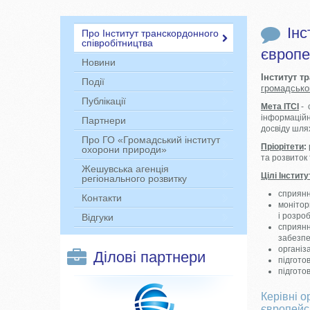
Інс
Про Інститут транскордонного
співробітництва
європе
Новини
Інститут т
Події
громадсько
Публікації
Мета ІТСІ
- 
інформаційн
Партнери
досвіду шля
Про ГО «Громадський інститут
Пріорітет
и
:
охорони природи»
та розвиток 
Жешувська агенція
Цілі Інститу
регіонального розвитку
сприянн
Контакти
монітор
і розро
Відгуки
сприянн
забезпе
організ
Ділові партнери
підгото
підгото
Керівні о
європейсь