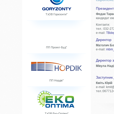
Президент
Федак Тара
ТзОВ Горизонти"
кандидат ек
Контакти:
тел.: 032-27
e-mail:
TBde
Директор
Матолич Б
ПП Проект-Буд"
e-mail:
mbm_
Директор з
Мікула Наді
Заступник 
ПП Нордік"
Кміть Юрій
e-mail: kmit
тел.:067712
ТзОВ Еко-Оптіма"