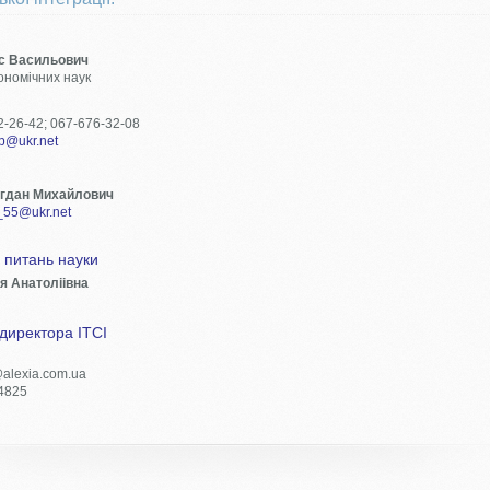
с Васильович
ономічних наук
2-26-42; 067-676-32-08
p@ukr.net
огдан Михайлович
55@ukr.net
 питань науки
я Анатоліівна
директора ІТСІ
@alexia.com.ua
4825