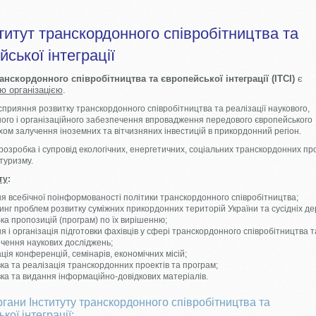
титут транскордонного співробітництва та
йської інтеграції
ранскордонного співробітництва та європейської інтеграції
(ІТСІ)
є
ю організацією
.
сприяння розвитку транскордонного співробітництва та реалізації наукового,
ого і організаційного забезпечення впровадження передового європейського
хом залучення іноземних та вітчизняних інвестицій в прикордонний регіон.
розробка і супровід екологічних, енергетичних, соціальних транскордонних пр
туризму.
ту
:
я всебічної поінформованості політики транскордонного співробітництва;
инг проблем розвитку суміжних прикордонних територій України та сусідніх д
бка пропозицій (програм) по їх вирішенню;
я і організація підготовки фахівців у сфері транскордонного співробітництва т
чення наукових досліджень;
ація конференцій, семінарів, економічних місій;
вка та реалізація транскордонних проектів та програм;
вка та видання інформаційно-довідкових матеріалів.
ргани Інституту транскордонного співробітництва та
кої інтеграції: