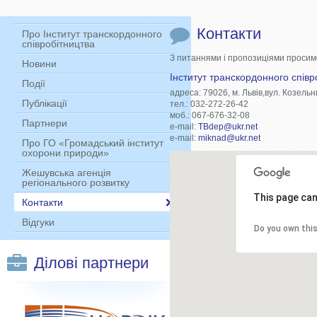
Контакти
Про Інститут транскордонного
співробітництва
З питаннями і пропозиціями просим
Новини
Інститут транскордонного співро
Події
адреса: 79026, м. Львів,вул. Козельн
Публікації
тел.: 032-272-26-42
моб.: 067-676-32-08
Партнери
e-mail:
TBdep@ukr.net
e-mail:
miknad@ukr.net
Про ГО «Громадський інститут
охорони природи»
Жешувська агенція
регіонального розвитку
This page can
This page can
Контакти
Відгуки
Do you own thi
Do you own thi
Ділові партнери