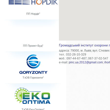
ПП Нордік"
Громадський інститут охорони
ПП Проект-Буд"
адреса: 79000, м. Львів, вул. Січових
тел.: 032-26-10-329
моб.: 097-44-67-487; 067-37-02-547
e-mail:
pinc.ua.2012@gmail.com
;
iho
ТзОВ Горизонти"
ТзОВ Еко-Оптіма"