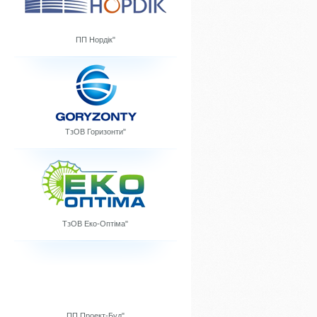
ПП Нордік"
ТзОВ Горизонти"
ТзОВ Еко-Оптіма"
ПП Проект-Буд"