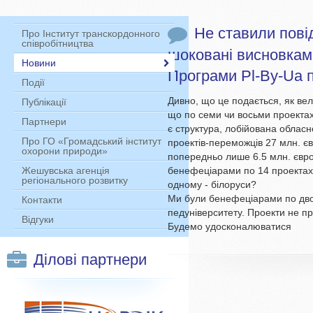
Не ставили пові
Про Інститут транскордонного
співробітництва
шоковані висновками
Новини
Програми Pl-By-Ua п
Події
Дивно, що це подається, як вел
Публікації
що по семи чи восьми проекта
Партнери
є структура, лобійована обласн
Про ГО «Громадський інститут
проектів-переможців 27 млн. єв
охорони природи»
попередньо лише 6.5 млн. євро.
бенефеціарами по 14 проектах є
Жешувська агенція
регіонального розвитку
одному - білоруси?
Ми були бенефеціарами по дво
Контакти
педуніверситету. Проекти не 
Відгуки
Будемо удосконалюватися
Ділові партнери