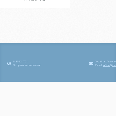
© 2013 ІТСІ.
Україна, Львів, 
Усі права застережено.
Email:
office@icc