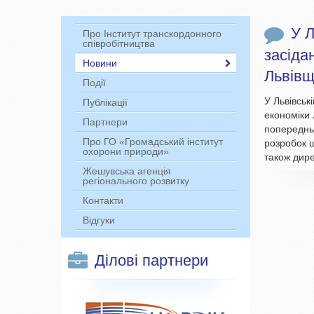
У Л
Про Інститут транскордонного
співробітництва
засiда
Новини
Львiв
Події
У Львiвськ
Публікації
економiки
Партнери
попереднь
Про ГО «Громадський інститут
розробок 
охорони природи»
також дире
Жешувська агенція
регіонального розвитку
Контакти
Відгуки
Ділові партнери