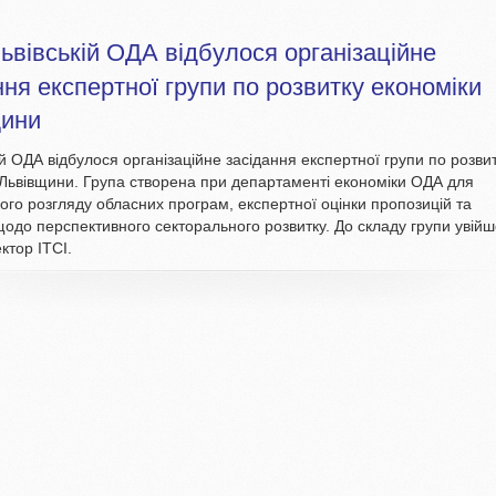
ьвiвськiй ОДА вiдбулося органiзацiйне
ння експертної групи по розвитку економiки
щини
iй ОДА вiдбулося органiзацiйне засiдання експертної
групи по розви
 Львiвщини. Група створена при департаментi
економiки ОДА для
ого розгляду обласних програм, експертної
оцiнки пропозицiй та
щодо перспективного секторального розвитку.
До складу групи увiй
ктор ITCI.