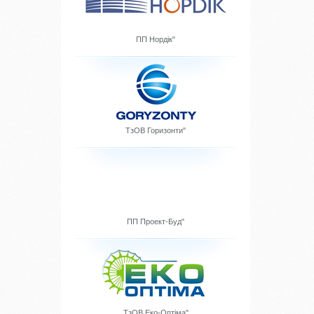
ПП Нордік"
ТзОВ Горизонти"
ПП Проект-Буд"
ТзОВ Еко-Оптіма"