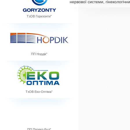
нервової системи, гінекологічн
ТзОВ Горизонти"
ПП Нордік"
ТзОВ Еко-Оптіма"
ПП Проект-Буд"