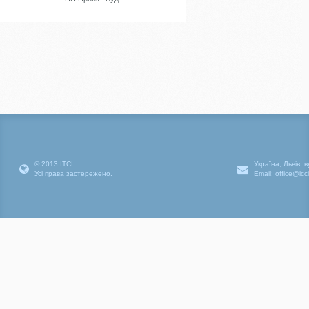
© 2013 ІТСІ.
Україна, Львів, 
Усі права застережено.
Email:
office@icc