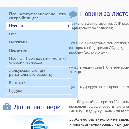
Новини за листо
Про Інститут транскордонного
співробітництва
- спільно з Департаментом АПК роз
Новини
фермерських господарств;
Події
Публікації
- спільно з Департаментом екології
секторальної підтримки ЄС, щодо с
Партнери
проблем Західного Бугу;
Про ГО «Громадський інститут
охорони природи»
- участь керівництва ІТСІ в громадс
Жешувська агенція
2019 рік;
регіонального розвитку
Контакти
- участь у форумі по співпраці з гр
Відгуки
До уваги!
На території Брюхови
Ділові партнери
проведені пошукові роботи і виявле
240 м
.куб. в добу з унікальними вла
Зроблено бальнеологічне заклю
лікувальні захворювань серцев